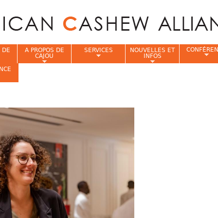
Jump to navigation
CONFÉRE
 DE
A PROPOS DE
SERVICES
NOUVELLES ET
CAJOU
INFOS
NCE
i