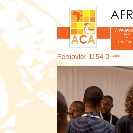
A PROPOS
ACA
CONFÉRE
Femovier 1154 0
Accueil
Vous êtes ic