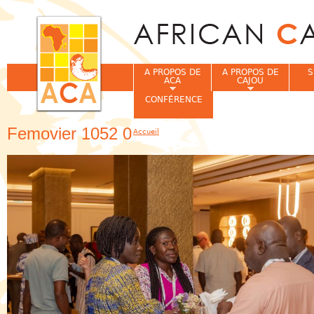
Jum
A PROPOS DE
A PROPOS DE
S
ACA
CAJOU
CONFÉRENCE
Femovier 1052 0
Accueil
Vous êtes ici