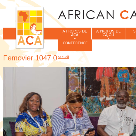
Jum
A PROPOS DE
A PROPOS DE
S
ACA
CAJOU
CONFÉRENCE
Femovier 1047 0
Accueil
Vous êtes ici