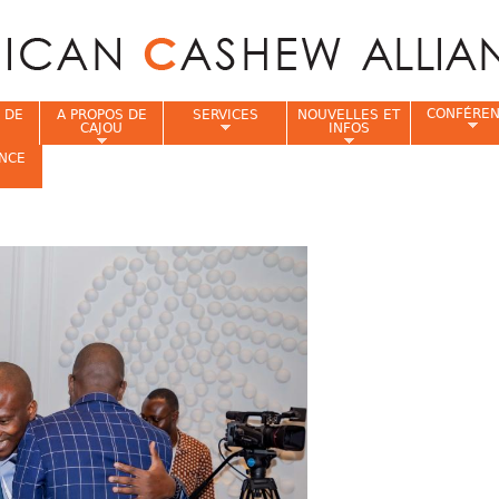
Jump to navigation
CONFÉRE
 DE
A PROPOS DE
SERVICES
NOUVELLES ET
CAJOU
INFOS
NCE
i