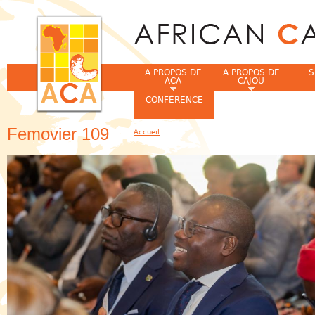
Jum
A PROPOS DE
A PROPOS DE
S
ACA
CAJOU
CONFÉRENCE
Femovier 109
Accueil
Vous êtes ici