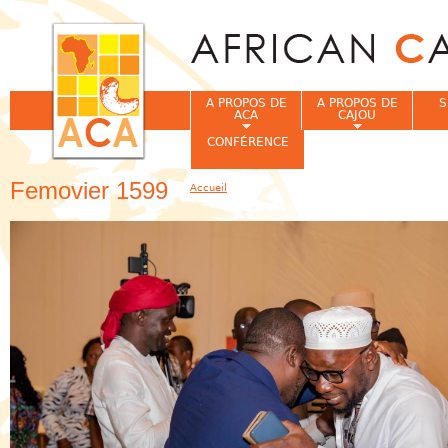
Jum
A PROPOS DE
A PROPOS DE
S
ACA
CAJOU
CONFÉRENCE
Femovier 1599
Accueil
Vous êtes ici