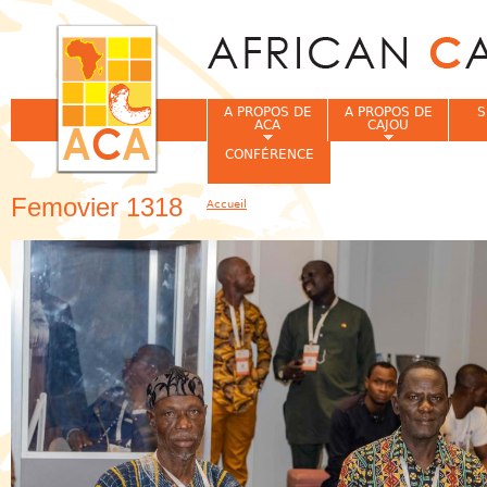
Jum
A PROPOS DE
A PROPOS DE
S
ACA
CAJOU
CONFÉRENCE
Femovier 1318
Accueil
Vous êtes ici