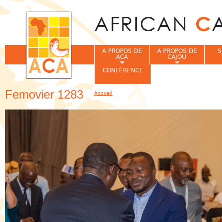
Jum
A PROPOS DE
A PROPOS DE
S
ACA
CAJOU
CONFÉRENCE
Femovier 1283
Accueil
Vous êtes ici