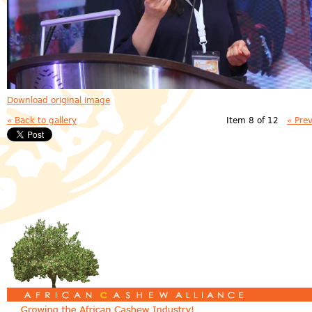
Download original image
« Back to gallery
Item 8 of 12
« Pre