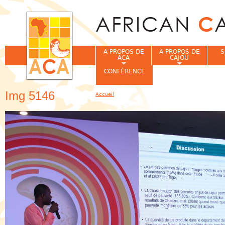
Jum
A PROPOS DE
A PROPOS DE
S
ACA
CAJOU
CONFÉRENCE
Img 5146
Accueil
Vous êtes ici