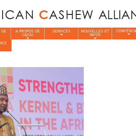
Jump to navigation
CONFÉRE
 DE
A PROPOS DE
SERVICES
NOUVELLES ET
CAJOU
INFOS
NCE
i