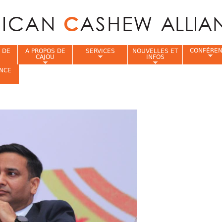
Jump to navigation
CONFÉRE
 DE
A PROPOS DE
SERVICES
NOUVELLES ET
CAJOU
INFOS
NCE
i