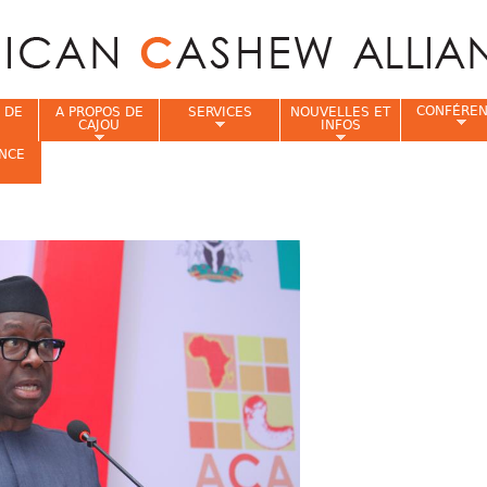
Jump to navigation
CONFÉRE
 DE
A PROPOS DE
SERVICES
NOUVELLES ET
CAJOU
INFOS
NCE
i