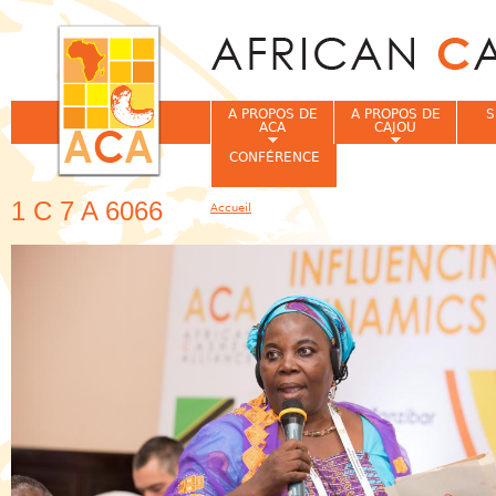
Jum
A PROPOS DE
A PROPOS DE
S
ACA
CAJOU
CONFÉRENCE
1 C 7 A 6066
Accueil
Vous êtes ici