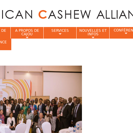
Jump to navigation
CONFÉRE
 DE
A PROPOS DE
SERVICES
NOUVELLES ET
CAJOU
INFOS
NCE
i