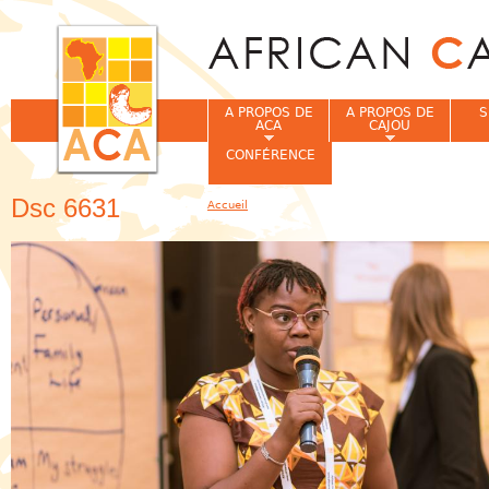
Jum
A PROPOS DE
A PROPOS DE
S
ACA
CAJOU
CONFÉRENCE
Dsc 6631
Accueil
Vous êtes ici