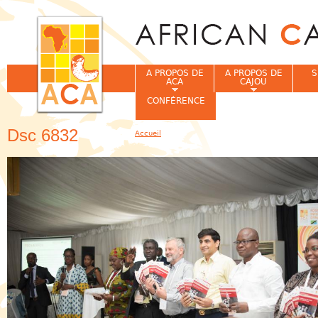
Jum
A PROPOS DE
A PROPOS DE
S
ACA
CAJOU
CONFÉRENCE
Dsc 6832
Accueil
Vous êtes ici