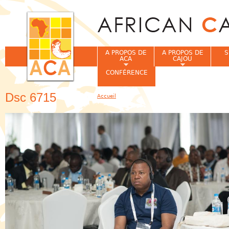
Jum
A PROPOS DE
A PROPOS DE
S
ACA
CAJOU
CONFÉRENCE
Dsc 6715
Accueil
Vous êtes ici