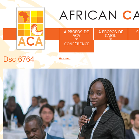
Jum
A PROPOS DE
A PROPOS DE
S
ACA
CAJOU
CONFÉRENCE
Dsc 6764
Accueil
Vous êtes ici