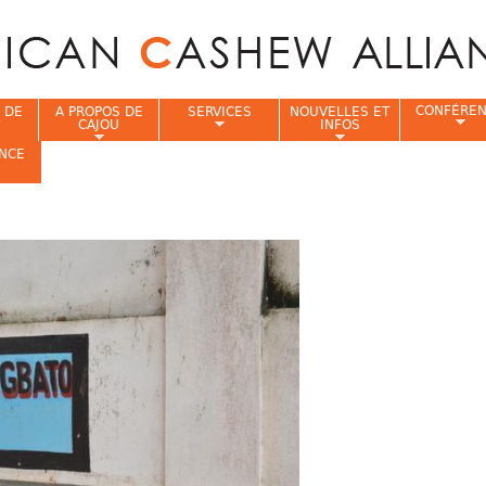
Jump to navigation
CONFÉRE
 DE
A PROPOS DE
SERVICES
NOUVELLES ET
CAJOU
INFOS
NCE
i