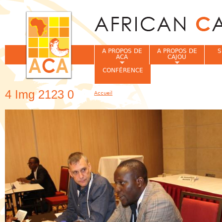
Jum
A PROPOS DE
A PROPOS DE
S
ACA
CAJOU
CONFÉRENCE
4 Img 2123 0
Accueil
Vous êtes ici