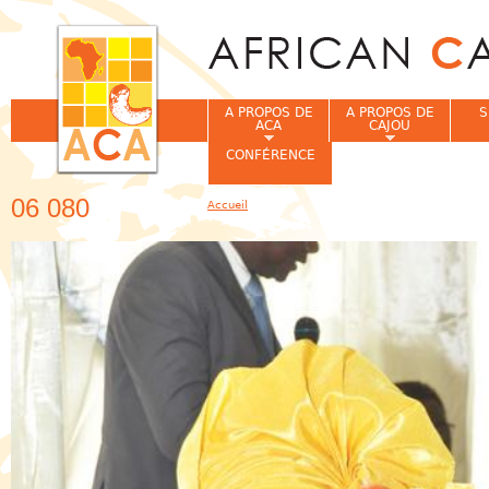
Jum
A PROPOS DE
A PROPOS DE
S
ACA
CAJOU
CONFÉRENCE
06 080
Accueil
Vous êtes ici