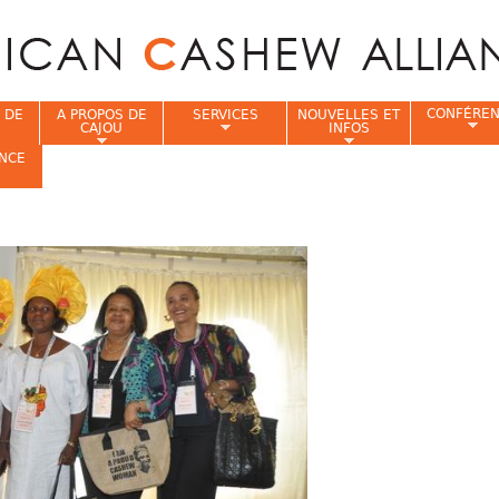
Jump to navigation
CONFÉRE
 DE
A PROPOS DE
SERVICES
NOUVELLES ET
CAJOU
INFOS
NCE
i