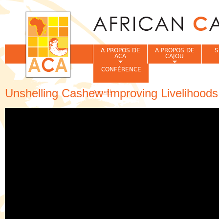
Jum
A PROPOS DE
A PROPOS DE
S
ACA
CAJOU
CONFÉRENCE
Unshelling Cashew Improving Livelihoods
Accueil
Vous êtes ici