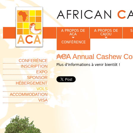
Jum
A PROPOS DE
A PROPOS DE
S
ACA
CAJOU
CONFÉRENCE
ACA Annual Cashew Con
Accueil
Vous êtes ici
CONFERÉNCE
Plus d'informations à venir bientôt !
INSCRIPTION
EXPO
SPONSOR
HÉBERGEMENT
VOLS
ACCOMMODATION
VISA