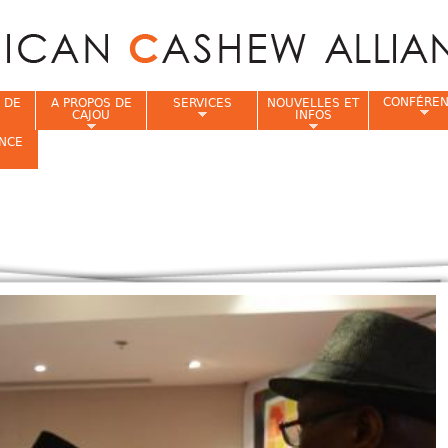
Jump to navigation
CONFÉRE
 DE
A PROPOS DE
SERVICES
NOUVELLES ET
CAJOU
INFOS
NCE
i