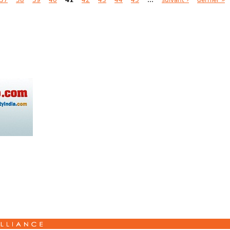
37
38
39
40
41
42
43
44
45
…
suivant ›
dernier »