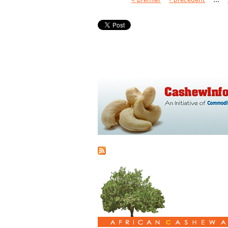
Pages
« premier
‹ précédent
…