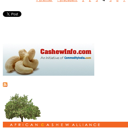
Pages
« premier
‹ précédent
1
2
3
4
5
6
7