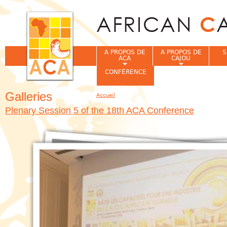
Jum
A PROPOS DE
A PROPOS DE
S
ACA
CAJOU
CONFÉRENCE
Galleries
Accueil
Vous êtes ici
Plenary Session 5 of the 18th ACA Conference