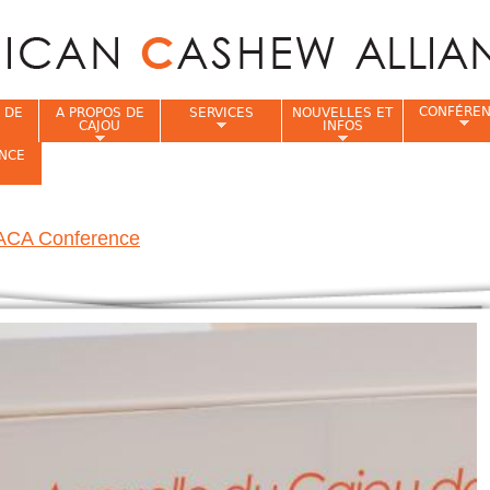
Jump to navigation
CONFÉRE
 DE
A PROPOS DE
SERVICES
NOUVELLES ET
CAJOU
INFOS
NCE
i
 ACA Conference