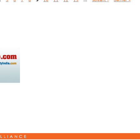
…
5
6
7
8
9
10
11
12
13
…
suivant ›
dernier »