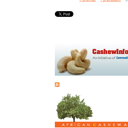
Pages
« premier
‹ précédent