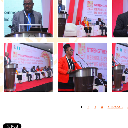
Pages
1
2
3
4
suivant ›