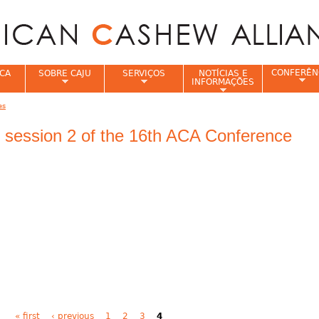
Jump to navigation
CONFERÊN
CA
SOBRE CAJU
SERVIÇOS
NOTÍCIAS E
INFORMAÇÕES
es
e
 session 2 of the 16th ACA Conference
« first
‹ previous
1
2
3
4