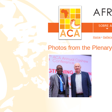
SOBRE A
Home
›
Galleri
You are her
Photos from the Plenary
Pages