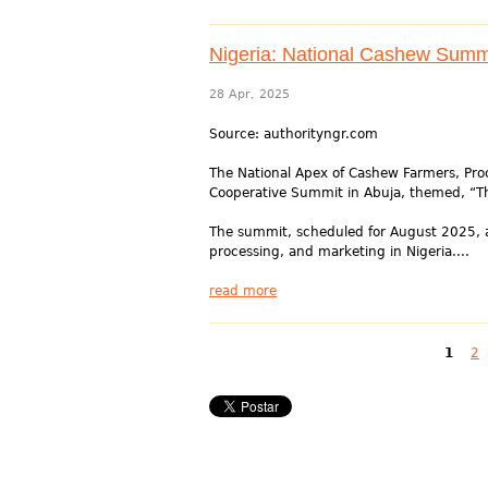
Nigeria: National Cashew Summi
28 Apr, 2025
Source: authorityngr.com
The National Apex of Cashew Farmers, Proc
Cooperative Summit in Abuja, themed, “Th
The summit, scheduled for August 2025, ai
processing, and marketing in Nigeria....
read more
Pages
1
2