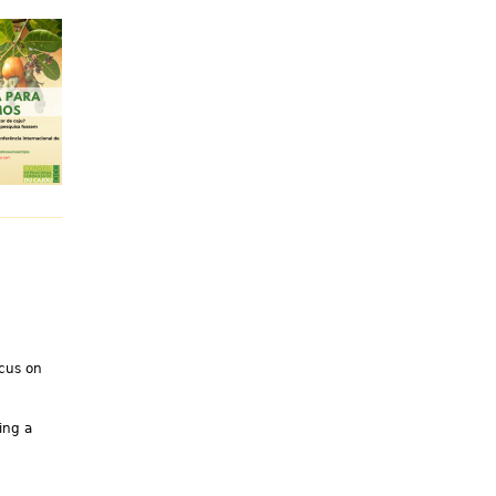
ocus on
ing a