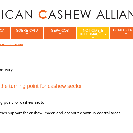
Jump to navigation
CONFERÊN
CA
SOBRE CAJU
SERVIÇOS
NOTÍCIAS E
INFORMAÇÕES
as e Informações
e
ndustry.
the turning point for cashew sector
ng point for cashew sector
oses support for cashew, cocoa and coconut grown in coastal areas