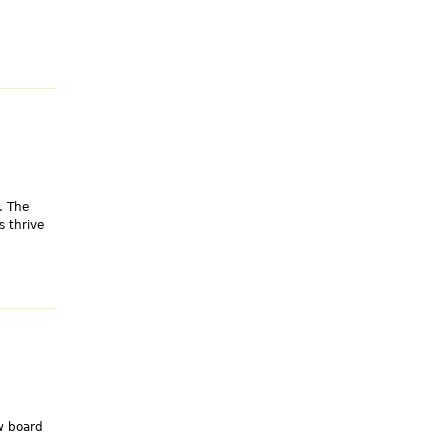
. The
s thrive
w board