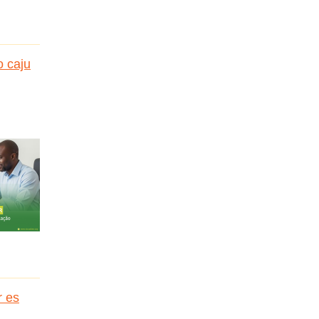
o caju
r es