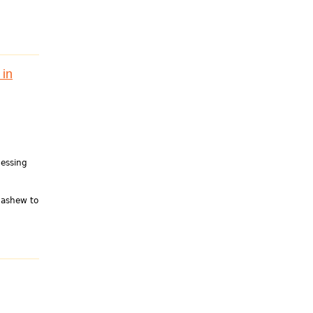
 in
essing
cashew to