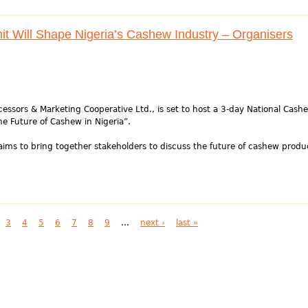
t Will Shape Nigeria’s Cashew Industry – Organisers
essors & Marketing Cooperative Ltd., is set to host a 3-day National Cash
e Future of Cashew in Nigeria”.
ms to bring together stakeholders to discuss the future of cashew produ
3
4
5
6
7
8
9
…
next ›
last »