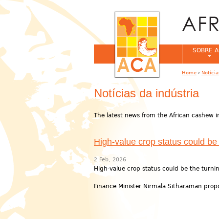
SOBRE A
Home
›
Notíci
You are her
Notícias da indústria
The latest news from the African cashew i
High-value crop status could be 
2 Feb, 2026
High-value crop status could be the turni
Finance Minister Nirmala Sitharaman prop