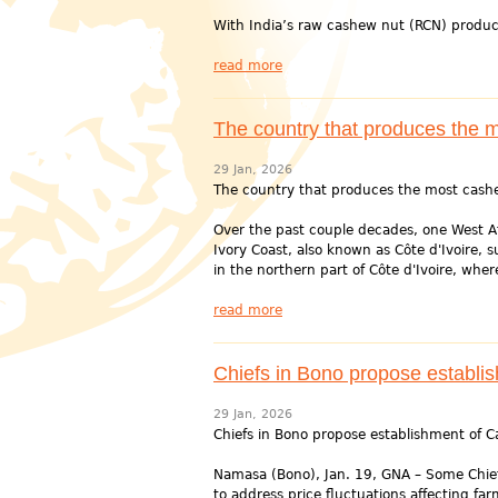
With India’s raw cashew nut (RCN) produc
read more
The country that produces the m
29 Jan, 2026
The country that produces the most cashe
Over the past couple decades, one West A
Ivory Coast, also known as Côte d'Ivoire, 
in the northern part of Côte d'Ivoire, where
read more
Chiefs in Bono propose establis
29 Jan, 2026
Chiefs in Bono propose establishment of C
Namasa (Bono), Jan. 19, GNA – Some Chief
to address price fluctuations affecting far