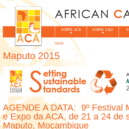
Jum
SOBRE ACA
SOBRE CAJU
S
Home
You are here
Maputo 2015
AGENDE A DATA: 9º Festival M
e Expo da ACA, de 21 a 24 de 
Maputo, Moçambique