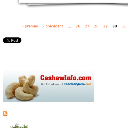
Pages
« premier
‹ précédent
…
26
27
28
29
30
31