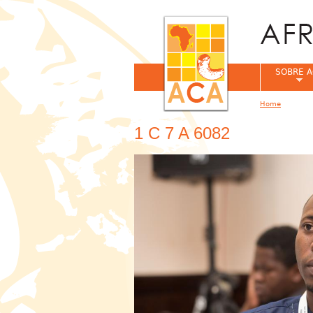
SOBRE A
Home
You are her
1 C 7 A 6082