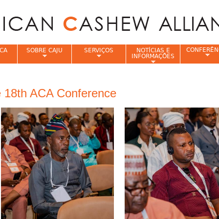
Jump to navigation
CONFERÊN
CA
SOBRE CAJU
SERVIÇOS
NOTÍCIAS E
INFORMAÇÕES
e
he 18th ACA Conference