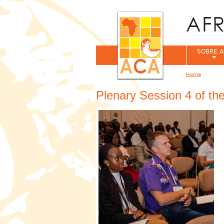
SOBRE A
Home
You are her
Plenary Session 4 of t