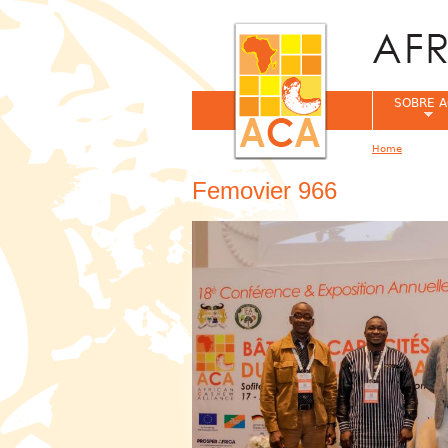
SOBRE A
Home
You are her
Femovier 966