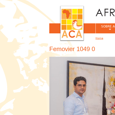
SOBRE A
Home
You are her
Femovier 1049 0