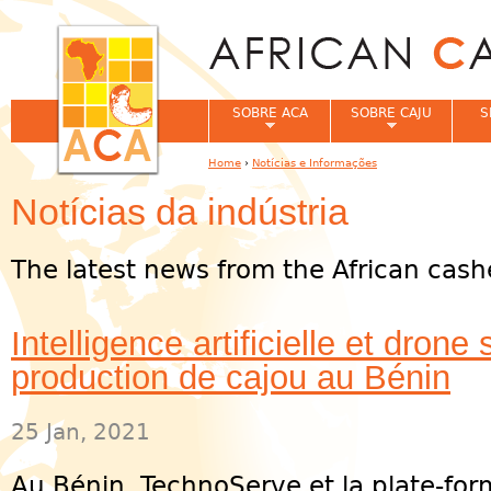
Jum
SOBRE ACA
SOBRE CAJU
S
Home
›
Notícias e Informações
You are here
Notícias da indústria
The latest news from the African cash
Intelligence artificielle et drone 
production de cajou au Bénin
25 Jan, 2021
Au Bénin, TechnoServe et la plate-form