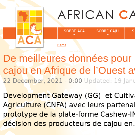
Jum
SOBRE ACA
SOBRE CAJU
S
Home
You are here
De meilleures données pour 
cajou en Afrique de l’Ouest
22 December, 2021 - 0:00
Updated: 19 Jan
Development Gateway (GG) et Cultiva
Agriculture (CNFA) avec leurs partenai
prototype de la plate-forme Cashew-IN 
décision des producteurs de cajou en.