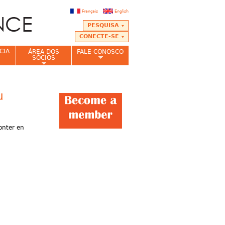
Français
English
PESQUISA
CONECTE-SE
CIA
ÁREA DOS
FALE CONOSCO
SÓCIOS
u
onter en