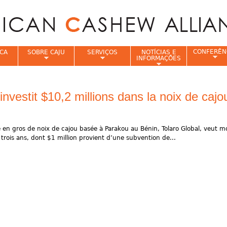
Jump to navigation
CONFERÊN
CA
SOBRE CAJU
SERVIÇOS
NOTÍCIAS E
INFORMAÇÕES
e
investit $10,2 millions dans la noix de cajo
e en gros de noix de cajou basée à Parakou au Bénin, Tolaro Global, veut m
 trois ans, dont $1 million provient d’une subvention de...