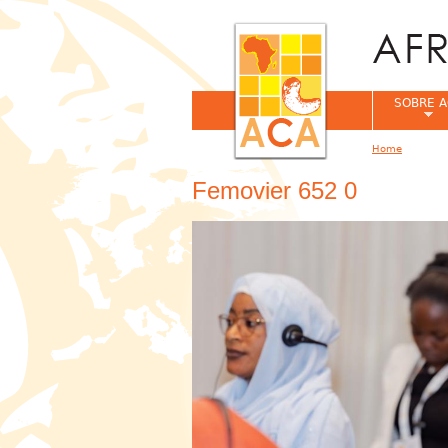
SOBRE A
Home
You are her
Femovier 652 0