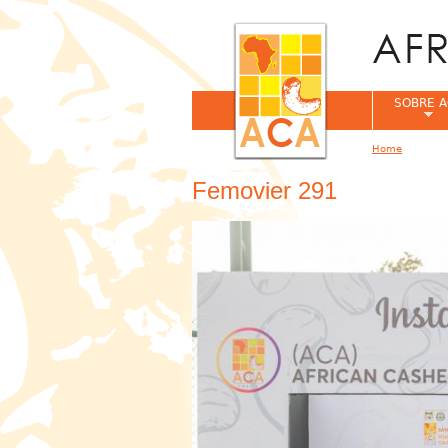
SOBRE A
Home
You are her
Femovier 291