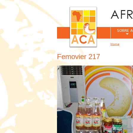
SOBRE A
Home
You are her
Femovier 217