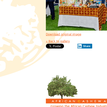
Download original image
« Back to gallery
Share