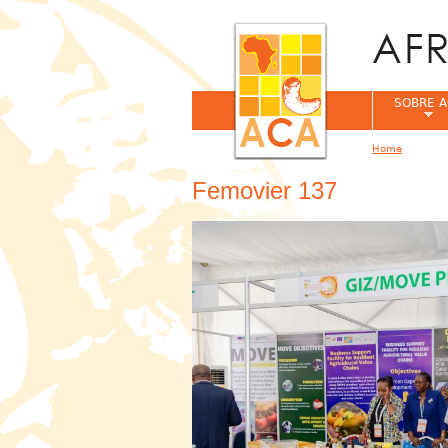
SOBRE A
Home
You are her
Femovier 137