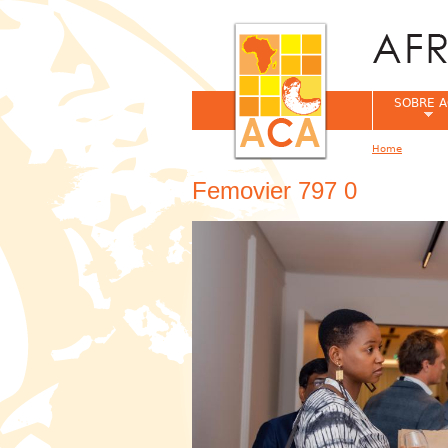
SOBRE A
Home
You are her
Femovier 797 0