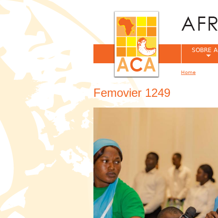
SOBRE A
Home
You are her
Femovier 1249