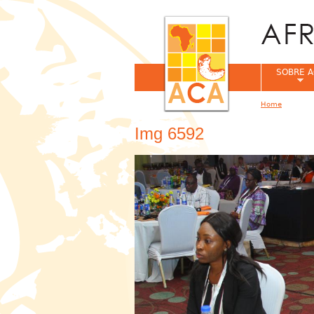
SOBRE A
Home
You are her
Img 6592