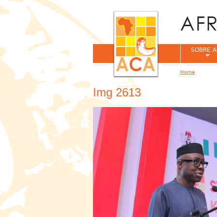
SOBRE A
Home
You are her
Img 2613