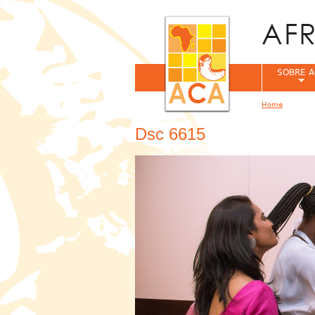
SOBRE A
Home
You are her
Dsc 6615