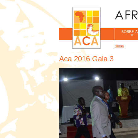
SOBRE A
Home
You are her
Aca 2016 Gala 3